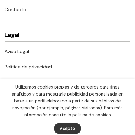
Contacto
Legal
Aviso Legal
Política de privacidad
Política de cookies
Utilizamos cookies propias y de terceros para fines
analíticos y para mostrarle publicidad personalizada en
Copyright © 2023 Fusteria Correcher.
base a un perfil elaborado a partir de sus hábitos de
Todos los derechos reservados.
Ayudas Kit Digital
navegación (por ejemplo, páginas visitadas). Para más
información consulte la política de cookies.
Acepto
Made with ♥ by