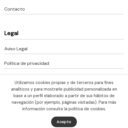
Contacto
Legal
Aviso Legal
Política de privacidad
Política de cookies
Utilizamos cookies propias y de terceros para fines
analíticos y para mostrarle publicidad personalizada en
Copyright © 2023 Fusteria Correcher.
base a un perfil elaborado a partir de sus hábitos de
Todos los derechos reservados.
Ayudas Kit Digital
navegación (por ejemplo, páginas visitadas). Para más
información consulte la política de cookies.
Acepto
Made with ♥ by