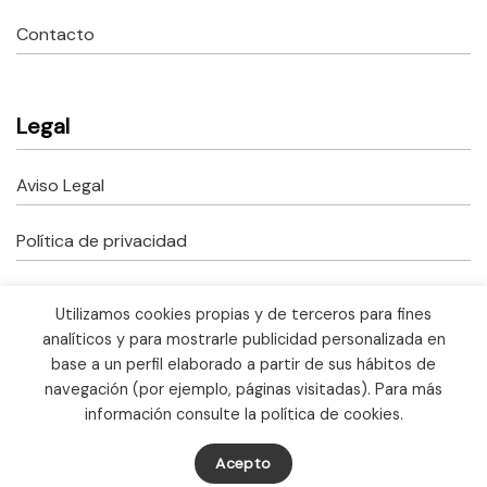
Contacto
Legal
Aviso Legal
Política de privacidad
Política de cookies
Utilizamos cookies propias y de terceros para fines
analíticos y para mostrarle publicidad personalizada en
Copyright © 2023 Fusteria Correcher.
base a un perfil elaborado a partir de sus hábitos de
Todos los derechos reservados.
Ayudas Kit Digital
navegación (por ejemplo, páginas visitadas). Para más
información consulte la política de cookies.
Acepto
Made with ♥ by